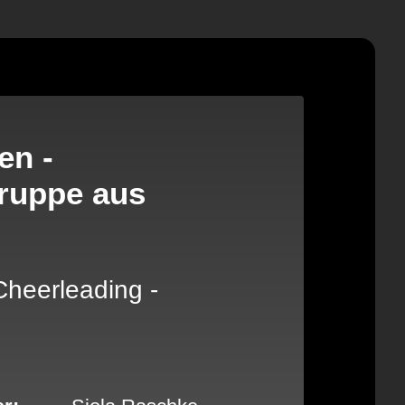
en -
ruppe aus
Cheerleading -