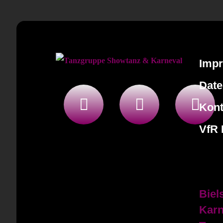
Imp
Date
Kont
VfR 
Biel
Karn